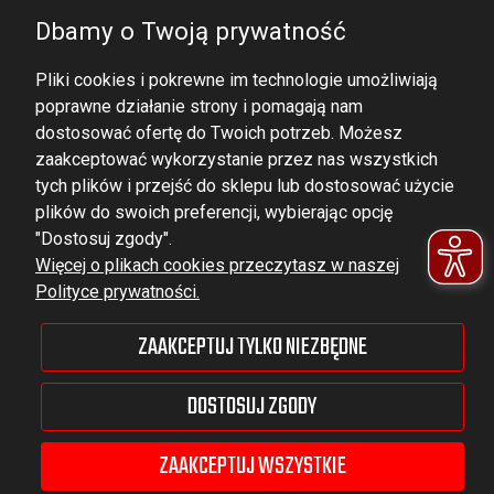
Dbamy o Twoją prywatność
Pliki cookies i pokrewne im technologie umożliwiają
poprawne działanie strony i pomagają nam
dostosować ofertę do Twoich potrzeb. Możesz
zaakceptować wykorzystanie przez nas wszystkich
tych plików i przejść do sklepu lub dostosować użycie
DOMINATOR GROUP Sp. z o.o.
plików do swoich preferencji, wybierając opcję
Ludowa 59, 43-514 Kaniów,
"Dostosuj zgody".
Więcej o plikach cookies przeczytasz w naszej
POLAND
Polityce prywatności.
VAT ID No.: 6521751083
ZAAKCEPTUJ TYLKO NIEZBĘDNE
dominator@dominator.pl
DOSTOSUJ ZGODY
ZAAKCEPTUJ WSZYSTKIE
© Copyright 2022 | Dominator Group Sp. z o. o.