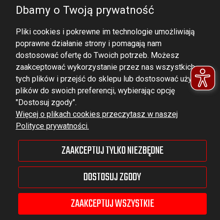
Dbamy o Twoją prywatność
Pliki cookies i pokrewne im technologie umożliwiają
poprawne działanie strony i pomagają nam
dostosować ofertę do Twoich potrzeb. Możesz
zaakceptować wykorzystanie przez nas wszystkich
tych plików i przejść do sklepu lub dostosować użycie
DOMINATOR GROUP Sp. z o.o.
plików do swoich preferencji, wybierając opcję
Ludowa 59, 43-514 Kaniów,
"Dostosuj zgody".
Więcej o plikach cookies przeczytasz w naszej
POLAND
Polityce prywatności.
VAT ID No.: 6521751083
ZAAKCEPTUJ TYLKO NIEZBĘDNE
dominator@dominator.pl
DOSTOSUJ ZGODY
ZAAKCEPTUJ WSZYSTKIE
© Copyright 2022 | Dominator Group Sp. z o. o.