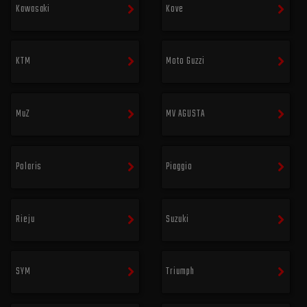
Kawasaki
Kove
KTM
Moto Guzzi
MuZ
MV AGUSTA
Polaris
Piaggio
Rieju
Suzuki
SYM
Triumph