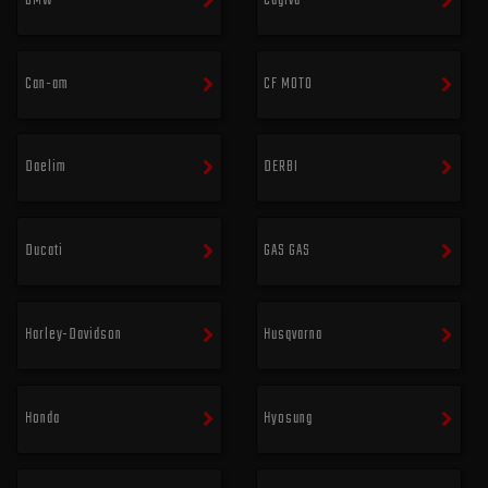
BMW
Cagiva
Can-am
CF MOTO
Daelim
DERBI
Ducati
GAS GAS
Harley-Davidson
Husqvarna
Honda
Hyosung