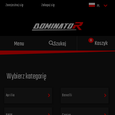
Zarejestruj się
Zaloguj się
PL
Sportowy wydech dla Twojego
Koszyk
Menu
Szukaj
motocykla
Wybierz kategorię
Aprilia
Benelli