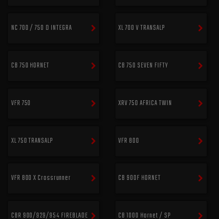
NC 700 / 750 D INTEGRA
XL 700 V TRANSALP
CB 750 HORNET
CB 750 SEVEN FIFTY
VFR 750
XRV 750 AFRICA TWIN
XL 750 TRANSALP
VFR 800
VFR 800 X Crossrunner
CB 900F HORNET
CBR 900/929/954 FIREBLADE
CB 1000 Hornet / SP