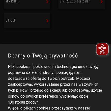
VFR 1200 F
VFR 1200X Crosstourer
CB 1300
Dbamy o Twoją prywatność
Pliki cookies i pokrewne im technologie umożliwiają
poprawne działanie strony i pomagają nam
dostosować ofertę do Twoich potrzeb. Możesz
zaakceptować wykorzystanie przez nas wszystkich
tych plików i przejść do sklepu lub dostosować użycie
DOMINATOR GROUP Sp. z o.o.
plików do swoich preferencji, wybierając opcję
Ludowa 59, 43-514 Kaniów,
"Dostosuj zgody".
Więcej o plikach cookies przeczytasz w naszej
POLAND