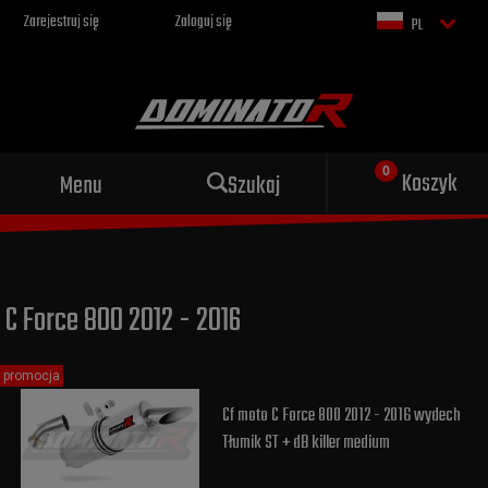
Zarejestruj się
Zaloguj się
PL
Sportowy wydech dla Twojego
Koszyk
Menu
Szukaj
motocykla
C Force 800 2012 - 2016
promocja
Cf moto C Force 800 2012 - 2016 wydech
Tłumik ST + dB killer medium