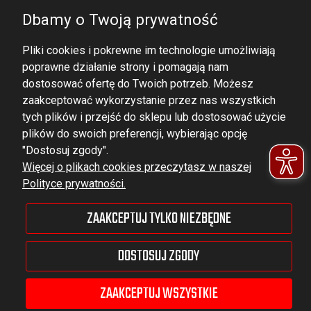
Dbamy o Twoją prywatność
Pliki cookies i pokrewne im technologie umożliwiają
poprawne działanie strony i pomagają nam
dostosować ofertę do Twoich potrzeb. Możesz
zaakceptować wykorzystanie przez nas wszystkich
tych plików i przejść do sklepu lub dostosować użycie
DOMINATOR GROUP Sp. z o.o.
plików do swoich preferencji, wybierając opcję
Ludowa 59, 43-514 Kaniów,
"Dostosuj zgody".
Więcej o plikach cookies przeczytasz w naszej
POLAND
Polityce prywatności.
VAT ID No.: 6521751083
ZAAKCEPTUJ TYLKO NIEZBĘDNE
dominator@dominator.pl
DOSTOSUJ ZGODY
ZAAKCEPTUJ WSZYSTKIE
© Copyright 2022 | Dominator Group Sp. z o. o.