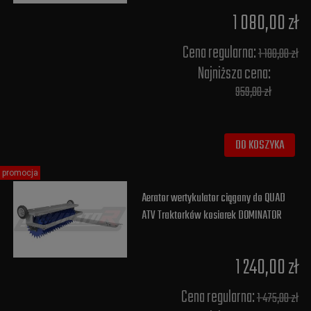
1 080,00 zł
Cena regularna:
1 180,00 zł
Najniższa cena:
959,00 zł
DO KOSZYKA
promocja
Aerator wertykulator ciągany do QUAD
ATV Traktorków kosiarek DOMINATOR
1 240,00 zł
Cena regularna:
1 475,00 zł