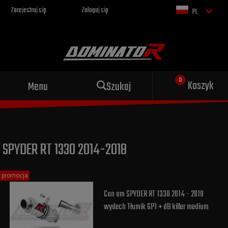
Zarejestruj się
Zaloguj się
PL
Sportowy wydech dla Twojego
Koszyk
Menu
Szukaj
motocykla
SPYDER RT 1330 2014-2018
promocja
Can am SPYDER RT 1330 2014 - 2018
wydech Tłumik GP1 + dB killer medium