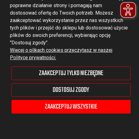
poprawne działanie strony i pomagają nam
dostosować ofertę do Twoich potrzeb. Możesz
zaakceptować wykorzystanie przez nas wszystkich
tych plików i przejść do sklepu lub dostosować użycie
DOMINATOR GROUP Sp. z o.o.
plików do swoich preferencji, wybierając opcję
Ludowa 59, 43-514 Kaniów,
"Dostosuj zgody".
Więcej o plikach cookies przeczytasz w naszej
POLAND
Polityce prywatności.
VAT ID No.: 6521751083
ZAAKCEPTUJ TYLKO NIEZBĘDNE
dominator@dominator.pl
DOSTOSUJ ZGODY
ZAAKCEPTUJ WSZYSTKIE
© Copyright 2022 | Dominator Group Sp. z o. o.
POKAŻ PEŁNĄ WERSJĘ STRONY
Sklep internetowy Shoper Premium