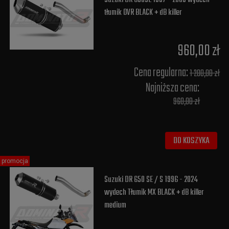
tłumik OVR BLACK + dB killer
960,00 zł
Cena regularna:
1 200,00 zł
Najniższa cena:
960,00 zł
DO KOSZYKA
promocja
Suzuki DR 650 SE / S 1996 - 2024
wydech Tłumik MX BLACK + dB killer
medium