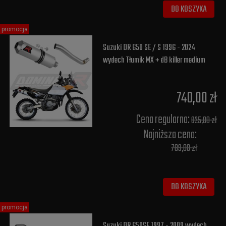
DO KOSZYKA
promocja
Suzuki DR 650 SE / S 1996 - 2024
wydech Tłumik MX + dB killer medium
740,00 zł
Cena regularna:
925,00 zł
Najniższa cena:
789,00 zł
DO KOSZYKA
promocja
Suzuki DR 650SE 1997 - 2009 wydech