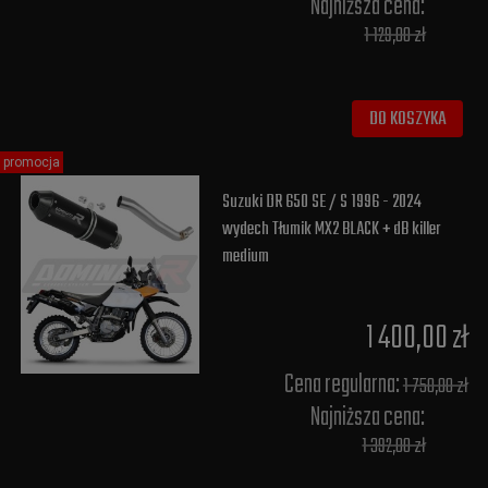
Najniższa cena:
1 129,00 zł
DO KOSZYKA
promocja
Suzuki DR 650 SE / S 1996 - 2024
wydech Tłumik MX2 BLACK + dB killer
medium
1 400,00 zł
Cena regularna:
1 750,00 zł
Najniższa cena:
1 392,00 zł