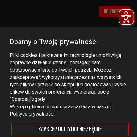
DO KOSZYKA
Dbamy o Twoją prywatność
Pliki cookies i pokrewne im technologie umożliwiają
poprawne działanie strony i pomagają nam
dostosować ofertę do Twoich potrzeb. Możesz
zaakceptować wykorzystanie przez nas wszystkich
tych plików i przejść do sklepu lub dostosować użycie
DOMINATOR GROUP Sp. z o.o.
plików do swoich preferencji, wybierając opcję
Ludowa 59, 43-514 Kaniów,
"Dostosuj zgody".
Więcej o plikach cookies przeczytasz w naszej
POLAND
Polityce prywatności.
VAT ID No.: 6521751083
ZAAKCEPTUJ TYLKO NIEZBĘDNE