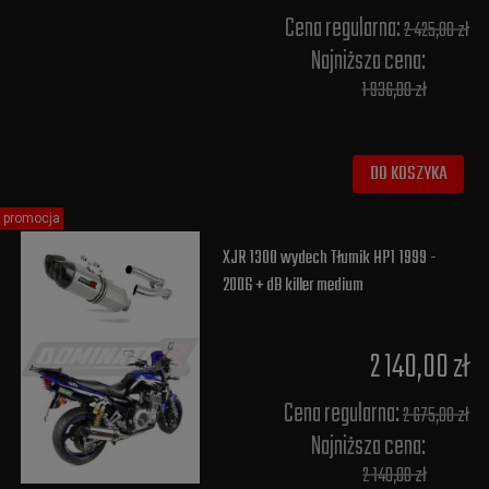
Cena regularna:
2 425,00 zł
Najniższa cena:
1 936,00 zł
DO KOSZYKA
promocja
XJR 1300 wydech Tłumik HP1 1999 -
2006 + dB killer medium
2 140,00 zł
Cena regularna:
2 675,00 zł
Najniższa cena:
2 140,00 zł