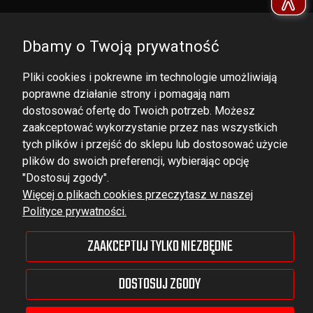
Dbamy o Twoją prywatność
Pliki cookies i pokrewne im technologie umożliwiają
poprawne działanie strony i pomagają nam
dostosować ofertę do Twoich potrzeb. Możesz
zaakceptować wykorzystanie przez nas wszystkich
tych plików i przejść do sklepu lub dostosować użycie
DOMINATOR GROUP Sp. z o.o.
plików do swoich preferencji, wybierając opcję
Ludowa 59, 43-514 Kaniów,
"Dostosuj zgody".
Więcej o plikach cookies przeczytasz w naszej
POLAND
Polityce prywatności.
VAT ID No.: 6521751083
ZAAKCEPTUJ TYLKO NIEZBĘDNE
dominator@dominator.pl
DOSTOSUJ ZGODY