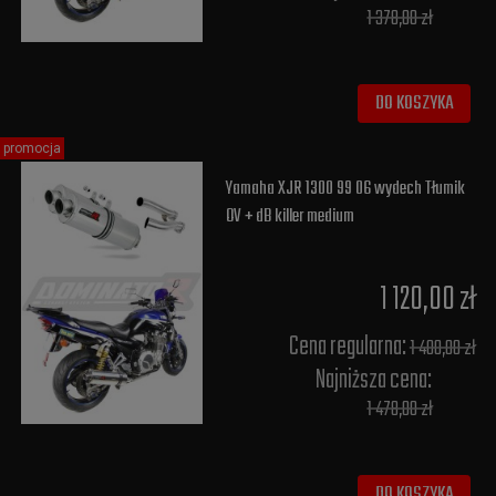
1 378,00 zł
DO KOSZYKA
promocja
Yamaha XJR 1300 99 06 wydech Tłumik
OV + dB killer medium
1 120,00 zł
Cena regularna:
1 400,00 zł
Najniższa cena:
1 478,00 zł
DO KOSZYKA