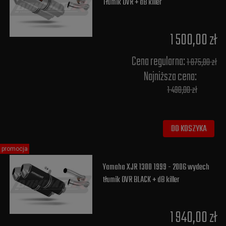
Tłumik OVR + dB killer
1 500,00 zł
Cena regularna:
1 875,00 zł
Najniższa cena:
1 498,00 zł
DO KOSZYKA
promocja
Yamaha XJR 1300 1999 - 2006 wydech
tłumik OVR BLACK + dB killer
1 940,00 zł