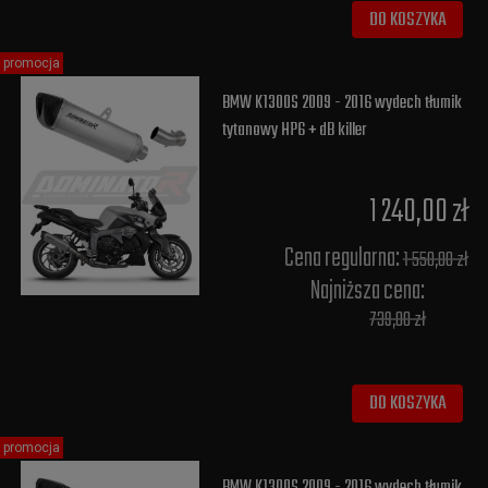
DO KOSZYKA
promocja
BMW K1300S 2009 - 2016 wydech tłumik
tytanowy HP6 + dB killer
1 240,00 zł
Cena regularna:
1 550,00 zł
Najniższa cena:
739,00 zł
DO KOSZYKA
promocja
BMW K1300S 2009 - 2016 wydech tłumik