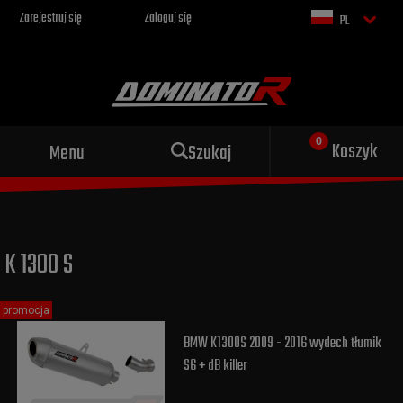
Zarejestruj się
Zaloguj się
PL
Sportowy wydech dla Twojego
Koszyk
Menu
Szukaj
motocykla
K 1300 S
promocja
BMW K1300S 2009 - 2016 wydech tłumik
S6 + dB killer