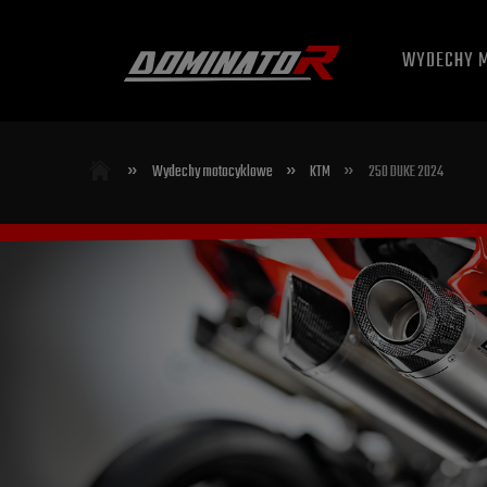
WYDECHY 
»
»
»
Wydechy motocyklowe
KTM
250 DUKE 2024