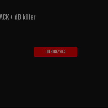
CK + dB killer
DO KOSZYKA