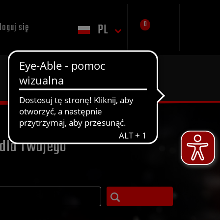
0
PL
loguj się
dla Twojego