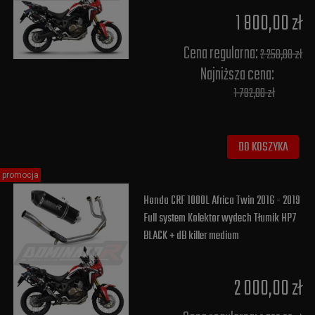
1 800,00 zł
Cena regularna:
2 250,00 zł
Najniższa cena:
1 792,00 zł
DO KOSZYKA
promocja
Honda CRF 1000L Africa Twin 2016 - 2019
Full system Kolektor wydech Tłumik HP7
BLACK + dB killer medium
2 000,00 zł