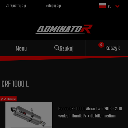
Zarejestruj się
Zaloguj się
PL
Sportowy wydech dla Twojego
Koszyk
Menu
Szukaj
motocykla
CRF 1000 L
promocja
Honda CRF 1000L Africa Twin 2016 - 2019
wydech Tłumik P7 + dB killer medium