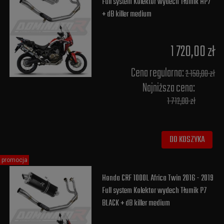
Full system Kolektor wydech Tłumik HP7
+ dB killer medium
1 720,00 zł
Cena regularna:
2 150,00 zł
Najniższa cena:
1 712,00 zł
DO KOSZYKA
promocja
Honda CRF 1000L Africa Twin 2016 - 2019
Full system Kolektor wydech Tłumik P7
BLACK + dB killer medium