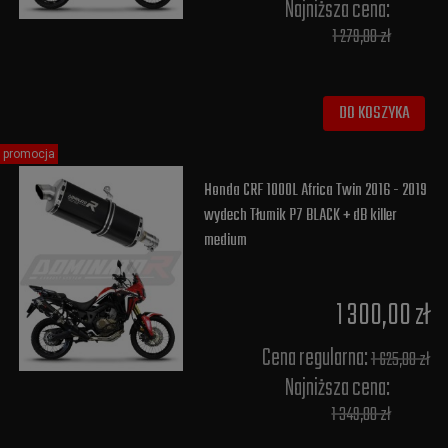
Najniższa cena:
1 279,00 zł
DO KOSZYKA
promocja
Honda CRF 1000L Africa Twin 2016 - 2019
wydech Tłumik P7 BLACK + dB killer
medium
1 300,00 zł
Cena regularna:
1 625,00 zł
Najniższa cena:
1 349,00 zł