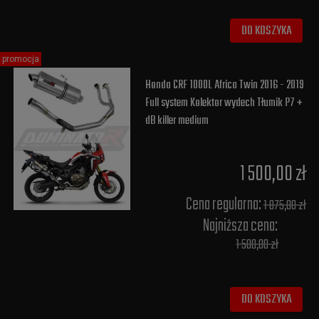
DO KOSZYKA
promocja
Honda CRF 1000L Africa Twin 2016 - 2019
Full system Kolektor wydech Tłumik P7 +
dB killer medium
1 500,00 zł
Cena regularna:
1 875,00 zł
Najniższa cena:
1 500,00 zł
DO KOSZYKA