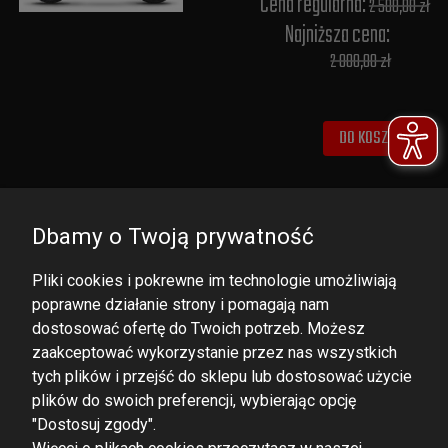
Cena regularna:
2 500,00 zł
Najniższa cena:
2 000,00 zł
DO KOSZYKA
Dbamy o Twoją prywatność
Pliki cookies i pokrewne im technologie umożliwiają
poprawne działanie strony i pomagają nam
dostosować ofertę do Twoich potrzeb. Możesz
zaakceptować wykorzystanie przez nas wszystkich
tych plików i przejść do sklepu lub dostosować użycie
DOMINATOR GROUP Sp. z o.o.
plików do swoich preferencji, wybierając opcję
Ludowa 59, 43-514 Kaniów,
"Dostosuj zgody".