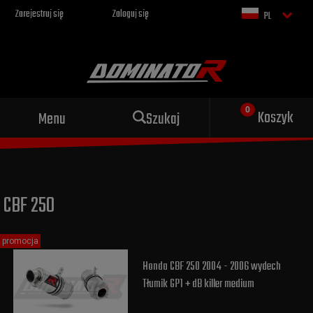
Zarejestruj się
Zaloguj się
PL
Sportowy wydech dla Twojego
Koszyk
Menu
Szukaj
motocykla
CBF 250
promocja
Honda CBF 250 2004 - 2006 wydech
Tłumik GP1 + dB killer medium