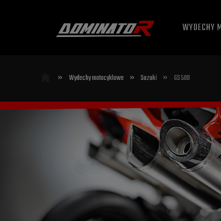
WYDECHY 
»
»
»
Wydechy motocyklowe
Suzuki
GS 500