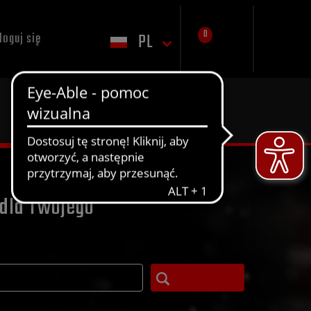
0
PL
loguj się
dla Twojego