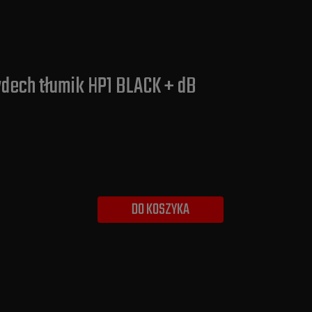
ydech tłumik HP1 BLACK + dB
DO KOSZYKA