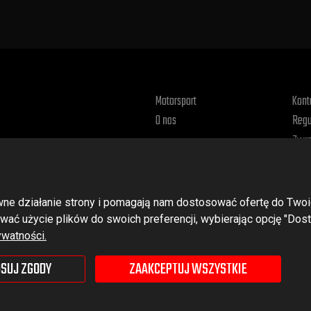
Motorsport
Kont
O nas
Regu
Zwro
Poli
rawne działanie strony i pomagają nam dostosować ofertę do T
wać użycie plików do swoich preferencji, wybierając opcję "Dost
ywatności.
SUJ ZGODY
ZAAKCEPTUJ WSZYSTKIE