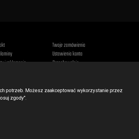
akt
Twoje zamówienia
laminy
Ustawienia konta
ty i reklamacje
Przechowalnia
tyka prywatności
woich potrzeb. Możesz zaakceptować wykorzystanie przez
osuj zgody".