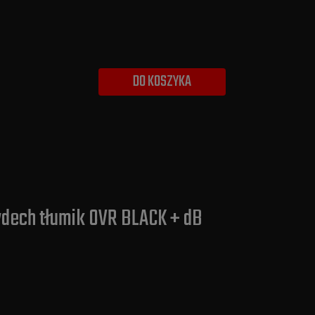
DO KOSZYKA
ydech tłumik OVR BLACK + dB