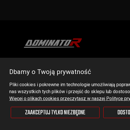
DOMINATOR GROUP Sp. z o.o.
Ludowa 59, 43-514 Kaniów, POLAND
Dbamy o Twoją prywatność
VAT ID No.: 6521751083
Pliki cookies i pokrewne im technologie umożliwiają pop
nas wszystkich tych plików i przejść do sklepu lub dostoso
dominator@dominator.pl
Więcej o plikach cookies przeczytasz w naszej Polityce pr
ZAAKCEPTUJ TYLKO NIEZBĘDNE
DOSTO
© Copyright 2022 | Dominator Group Sp. z o. o.