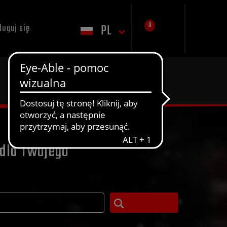
0
PL
loguj się
dla Twojego