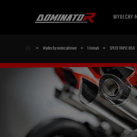
WYDECHY 
»
»
»
Wydechy motocyklowe
Triumph
SPEED TRIPLE 1050