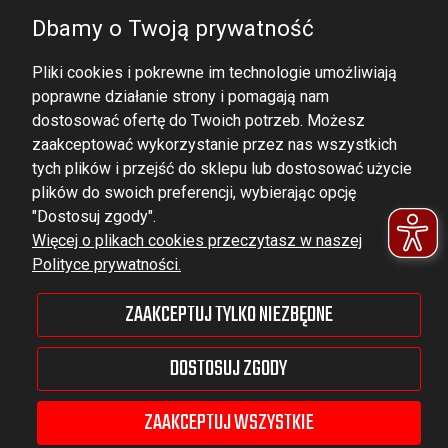
Dbamy o Twoją prywatność
Pliki cookies i pokrewne im technologie umożliwiają
poprawne działanie strony i pomagają nam
dostosować ofertę do Twoich potrzeb. Możesz
zaakceptować wykorzystanie przez nas wszystkich
tych plików i przejść do sklepu lub dostosować użycie
DOMINATOR GROUP Sp. z o.o.
plików do swoich preferencji, wybierając opcję
Ludowa 59, 43-514 Kaniów,
"Dostosuj zgody".
Więcej o plikach cookies przeczytasz w naszej
POLAND
Polityce prywatności.
VAT ID No.: 6521751083
ZAAKCEPTUJ TYLKO NIEZBĘDNE
dominator@dominator.pl
DOSTOSUJ ZGODY
ZAAKCEPTUJ WSZYSTKIE
© Copyright 2022 | Dominator Group Sp. z o. o.