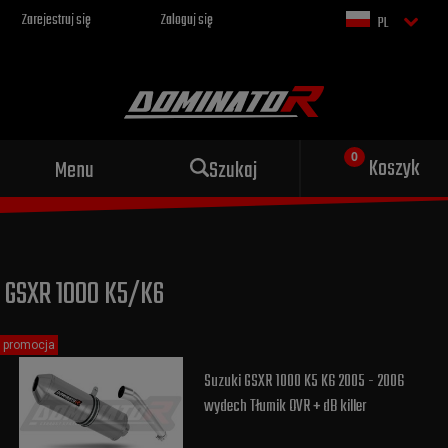
Zarejestruj się
Zaloguj się
PL
Sportowy wydech dla Twojego
Koszyk
Menu
Szukaj
motocykla
GSXR 1000 K5/K6
promocja
Suzuki GSXR 1000 K5 K6 2005 - 2006
wydech Tłumik OVR + dB killer