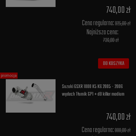
740,00 zł
Cena regularna:
925,00 zł
Najniższa cena:
736,00 zł
DO KOSZYKA
promocja
Suzuki GSXR 1000 K5 K6 2005 - 2006
wydech Tłumik GP1 + dB killer medium
740,00 zł
Cena regularna:
800,00 zł