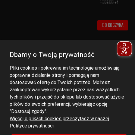
1 392,00 zł
DO KOSZYKA
Dbamy o Twoją prywatność
Pliki cookies i pokrewne im technologie umożliwiają
poprawne działanie strony i pomagają nam
dostosować ofertę do Twoich potrzeb. Możesz
zaakceptować wykorzystanie przez nas wszystkich
tych plików i przejść do sklepu lub dostosować użycie
DOMINATOR GROUP Sp. z o.o.
plików do swoich preferencji, wybierając opcję
Ludowa 59, 43-514 Kaniów,
"Dostosuj zgody".
Więcej o plikach cookies przeczytasz w naszej
POLAND
Polityce prywatności.
VAT ID No.: 6521751083