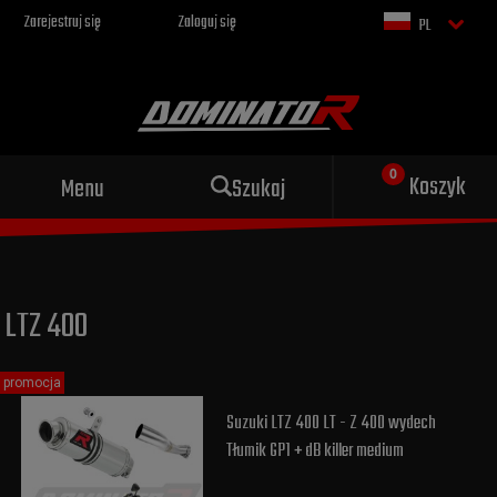
Zarejestruj się
Zaloguj się
PL
Sportowy wydech dla Twojego
Koszyk
Menu
Szukaj
motocykla
LTZ 400
promocja
Suzuki LTZ 400 LT - Z 400 wydech
Tłumik GP1 + dB killer medium