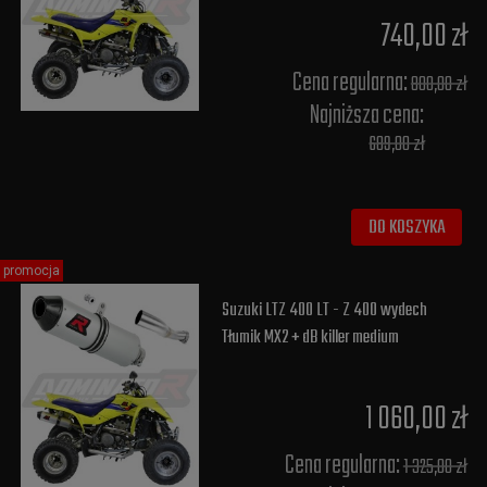
740,00 zł
Cena regularna:
800,00 zł
Najniższa cena:
689,00 zł
DO KOSZYKA
promocja
Suzuki LTZ 400 LT - Z 400 wydech
Tłumik MX2 + dB killer medium
1 060,00 zł
Cena regularna:
1 325,00 zł