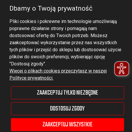
Dbamy o Twoją prywatność
Pliki cookies i pokrewne im technologie umożliwiają
poprawne działanie strony i pomagają nam
dostosować ofertę do Twoich potrzeb. Możesz
zaakceptować wykorzystanie przez nas wszystkich
tych plików i przejść do sklepu lub dostosować użycie
DOMINATOR GROUP Sp. z o.o.
plików do swoich preferencji, wybierając opcję
Ludowa 59, 43-514 Kaniów,
"Dostosuj zgody".
Więcej o plikach cookies przeczytasz w naszej
POLAND
Polityce prywatności.
VAT ID No.: 6521751083
ZAAKCEPTUJ TYLKO NIEZBĘDNE
dominator@dominator.pl
DOSTOSUJ ZGODY
ZAAKCEPTUJ WSZYSTKIE
© Copyright 2022 | Dominator Group Sp. z o. o.