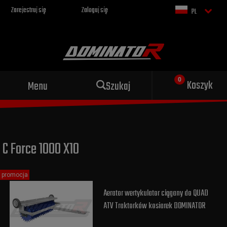
Zarejestruj się
Zaloguj się
PL
Sportowy wydech dla Twojego
Koszyk
Menu
Szukaj
motocykla
C Force 1000 X10
promocja
Aerator wertykulator ciągany do QUAD
ATV Traktorków kosiarek DOMINATOR