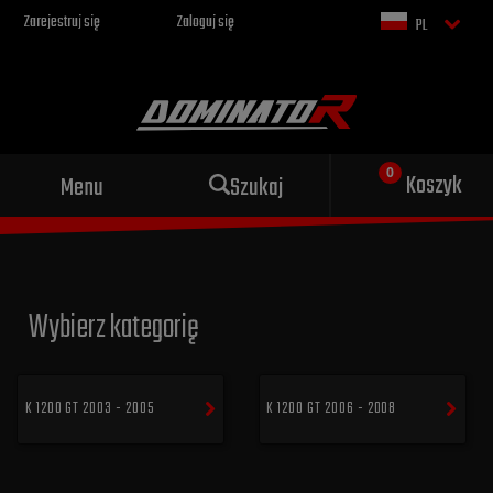
Zarejestruj się
Zaloguj się
PL
Sportowy wydech dla Twojego
Koszyk
Menu
Szukaj
motocykla
Wybierz kategorię
K 1200 GT 2003 - 2005
K 1200 GT 2006 - 2008