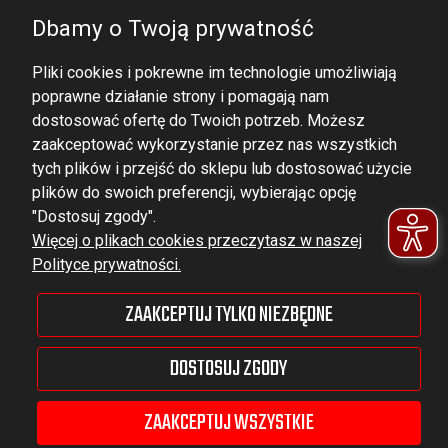
Dbamy o Twoją prywatność
Pliki cookies i pokrewne im technologie umożliwiają
poprawne działanie strony i pomagają nam
dostosować ofertę do Twoich potrzeb. Możesz
zaakceptować wykorzystanie przez nas wszystkich
tych plików i przejść do sklepu lub dostosować użycie
DOMINATOR GROUP Sp. z o.o.
plików do swoich preferencji, wybierając opcję
Ludowa 59, 43-514 Kaniów,
"Dostosuj zgody".
Więcej o plikach cookies przeczytasz w naszej
POLAND
Polityce prywatności.
VAT ID No.: 6521751083
ZAAKCEPTUJ TYLKO NIEZBĘDNE
dominator@dominator.pl
DOSTOSUJ ZGODY
ZAAKCEPTUJ WSZYSTKIE
© Copyright 2022 | Dominator Group Sp. z o. o.