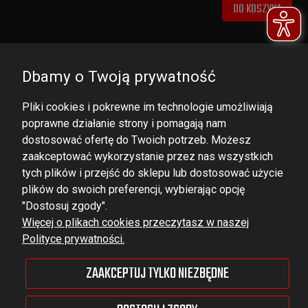
DO KOSZYKA
Dbamy o Twoją prywatność
Pliki cookies i pokrewne im technologie umożliwiają
poprawne działanie strony i pomagają nam
dostosować ofertę do Twoich potrzeb. Możesz
zaakceptować wykorzystanie przez nas wszystkich
tych plików i przejść do sklepu lub dostosować użycie
DOMINATOR GROUP Sp. z o.o.
plików do swoich preferencji, wybierając opcję
Ludowa 59, 43-514 Kaniów,
"Dostosuj zgody".
Więcej o plikach cookies przeczytasz w naszej
POLAND
Polityce prywatności.
VAT ID No.: 6521751083
ZAAKCEPTUJ TYLKO NIEZBĘDNE
dominator@dominator.pl