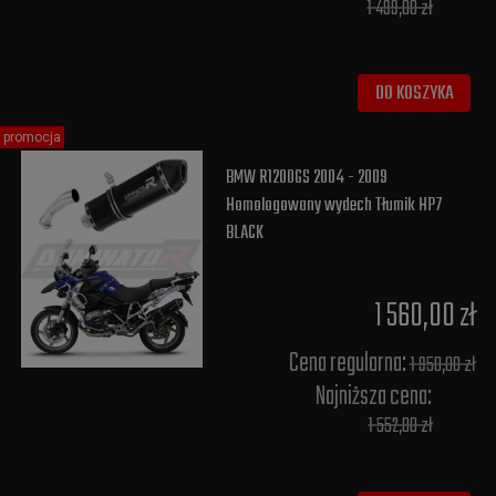
1 499,00 zł
DO KOSZYKA
promocja
BMW R1200GS 2004 - 2009
Homologowany wydech Tłumik HP7
BLACK
1 560,00 zł
Cena regularna:
1 950,00 zł
Najniższa cena:
1 552,00 zł