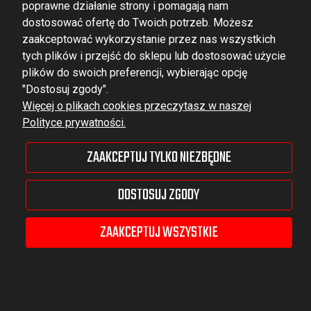
poprawne działanie strony i pomagają nam
dostosować ofertę do Twoich potrzeb. Możesz
zaakceptować wykorzystanie przez nas wszystkich
tych plików i przejść do sklepu lub dostosować użycie
DOMINATOR GROUP Sp. z o.o.
plików do swoich preferencji, wybierając opcję
Ludowa 59, 43-514 Kaniów,
"Dostosuj zgody".
Więcej o plikach cookies przeczytasz w naszej
POLAND
Polityce prywatności.
VAT ID No.: 6521751083
ZAAKCEPTUJ TYLKO NIEZBĘDNE
dominator@dominator.pl
DOSTOSUJ ZGODY
ZAAKCEPTUJ WSZYSTKIE
© Copyright 2022 | Dominator Group Sp. z o. o.
POKAŻ PEŁNĄ WERSJĘ STRONY
Sklep internetowy Shoper Premium