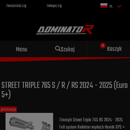
Zarejestruj się
Zaloguj się
PL
Sportowy wydech dla Twojego
Koszyk
Menu
Szukaj
motocykla
STREET TRIPLE 765 S / R / RS 2024 - 2025 (Euro
5+)
promocja
Triumph Street Triple 765 RS 2024 - 2025
Full system Kolektor wydech tłumik GPS +