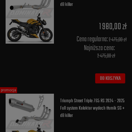
dB killer
1 980,00 zł
Cena regularna:
2 475,00 zł
Najniższa cena:
2 475,00 zł
DO KOSZYKA
promocja
Triumph Street Triple 765 RS 2024 - 2025
Full system Kolektor wydech tłumik S6 +
dB killer