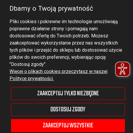
Dbamy o Twoją prywatność
Pliki cookies i pokrewne im technologie umożliwiają
poprawne działanie strony i pomagają nam
dostosować ofertę do Twoich potrzeb. Możesz
zaakceptować wykorzystanie przez nas wszystkich
tych plików i przejść do sklepu lub dostosować użycie
DOMINATOR GROUP Sp. z o.o.
plików do swoich preferencji, wybierając opcję
Ludowa 59, 43-514 Kaniów,
"Dostosuj zgody".
Więcej o plikach cookies przeczytasz w naszej
POLAND
Polityce prywatności.
VAT ID No.: 6521751083
ZAAKCEPTUJ TYLKO NIEZBĘDNE
dominator@dominator.pl
DOSTOSUJ ZGODY
ZAAKCEPTUJ WSZYSTKIE
© Copyright 2022 | Dominator Group Sp. z o. o.