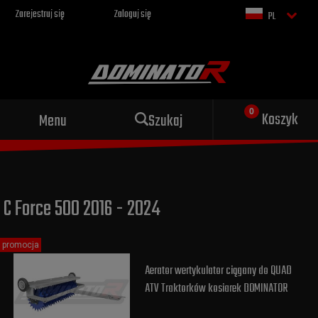
Zarejestruj się
Zaloguj się
PL
Sportowy wydech dla Twojego
Koszyk
Menu
Szukaj
motocykla
C Force 500 2016 - 2024
promocja
Aerator wertykulator ciągany do QUAD
ATV Traktorków kosiarek DOMINATOR