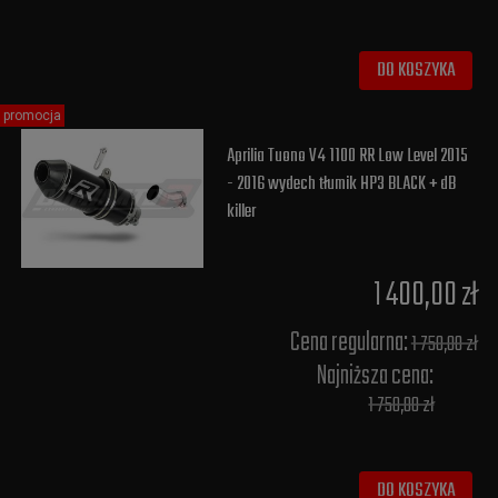
DO KOSZYKA
promocja
Aprilia Tuono V4 1100 RR Low Level 2015
- 2016 wydech tłumik HP3 BLACK + dB
killer
1 400,00 zł
Cena regularna:
1 750,00 zł
Najniższa cena:
1 750,00 zł
DO KOSZYKA