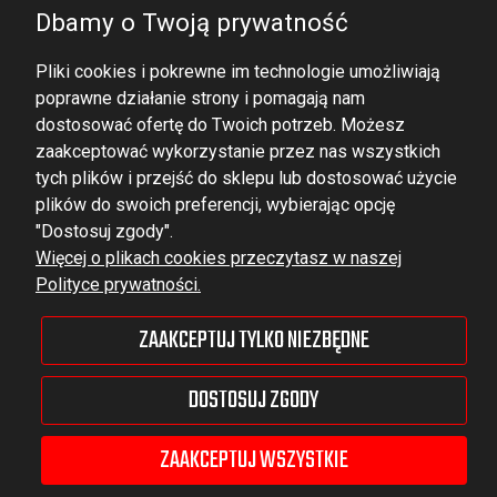
Dbamy o Twoją prywatność
Pliki cookies i pokrewne im technologie umożliwiają
poprawne działanie strony i pomagają nam
dostosować ofertę do Twoich potrzeb. Możesz
zaakceptować wykorzystanie przez nas wszystkich
tych plików i przejść do sklepu lub dostosować użycie
DOMINATOR GROUP Sp. z o.o.
plików do swoich preferencji, wybierając opcję
Ludowa 59, 43-514 Kaniów,
"Dostosuj zgody".
Więcej o plikach cookies przeczytasz w naszej
POLAND
Polityce prywatności.
VAT ID No.: 6521751083
ZAAKCEPTUJ TYLKO NIEZBĘDNE
dominator@dominator.pl
DOSTOSUJ ZGODY
ZAAKCEPTUJ WSZYSTKIE
© Copyright 2022 | Dominator Group Sp. z o. o.