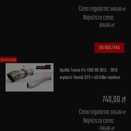
Cena regularna:
800,00 zł
Najniższa cena:
689,00 zł
DO KOSZYKA
promocja
Aprilia Tuono V4 1100 RR 2015 - 2016
wydech Tłumik GP2 + dB killer medium
740,00 zł
Cena regularna:
925,00 zł
Najniższa cena:
789,00 zł