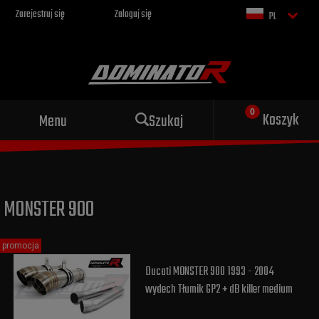
Zarejestruj się
Zaloguj się
PL
Sportowy wydech dla Twojego
Koszyk
Menu
Szukaj
motocykla
MONSTER 900
promocja
Ducati MONSTER 900 1993 - 2004
wydech Tłumik GP2 + dB killer medium