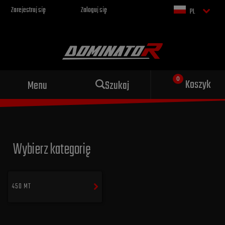
Zarejestruj się
Zaloguj się
PL
Sportowy wydech dla Twojego
Koszyk
Menu
Szukaj
motocykla
Wybierz kategorię
450 MT