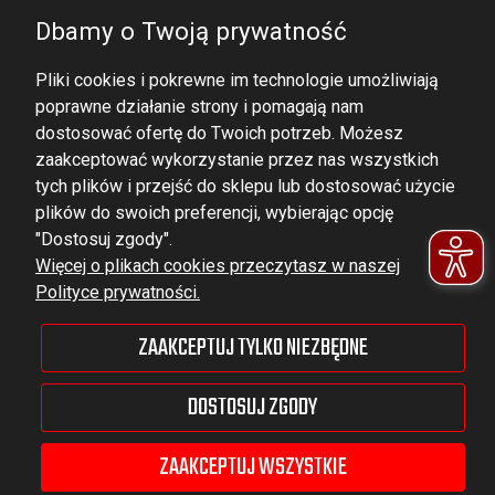
Dbamy o Twoją prywatność
Pliki cookies i pokrewne im technologie umożliwiają
poprawne działanie strony i pomagają nam
dostosować ofertę do Twoich potrzeb. Możesz
zaakceptować wykorzystanie przez nas wszystkich
tych plików i przejść do sklepu lub dostosować użycie
DOMINATOR GROUP Sp. z o.o.
plików do swoich preferencji, wybierając opcję
Ludowa 59, 43-514 Kaniów,
"Dostosuj zgody".
Więcej o plikach cookies przeczytasz w naszej
POLAND
Polityce prywatności.
VAT ID No.: 6521751083
ZAAKCEPTUJ TYLKO NIEZBĘDNE
dominator@dominator.pl
DOSTOSUJ ZGODY
ZAAKCEPTUJ WSZYSTKIE
© Copyright 2022 | Dominator Group Sp. z o. o.