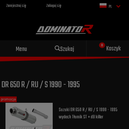
Zarejestruj się
Zaloguj się
PL
Sportowy wydech dla Twojego
Koszyk
Menu
Szukaj
motocykla
DR 650 R / RU / S 1990 - 1995
promocja
Suzuki DR 650 R / RU / S 1990 - 1995
wydech Tłumik ST + dB killer