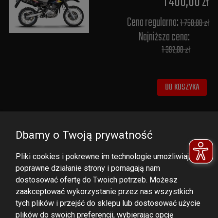
1 400,00 zł
Cena regularna:
1 750,00 zł
Najniższa cena:
1 392,00 zł
DO KOSZYKA
Dbamy o Twoją prywatność
Pliki cookies i pokrewne im technologie umożliwiają
poprawne działanie strony i pomagają nam
dostosować ofertę do Twoich potrzeb. Możesz
zaakceptować wykorzystanie przez nas wszystkich
tych plików i przejść do sklepu lub dostosować użycie
DOMINATOR GROUP Sp. z o.o.
plików do swoich preferencji, wybierając opcję