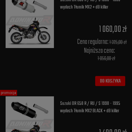
wydech Tłumik MX2 + dB killer
1 060,00 zł
Cena regularna:
1 325,00 zł
Najniższa cena:
1 056,00 zł
DO KOSZYKA
promocja
Suzuki DR 650 R / RU / S 1990 - 1995
wydech Tłumik MX2 BLACK + dB killer