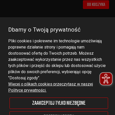
DO KOSZYKA
Dbamy o Twoją prywatność
Pliki cookies i pokrewne im technologie umożliwiają
poprawne działanie strony i pomagają nam
dostosować ofertę do Twoich potrzeb. Możesz
zaakceptować wykorzystanie przez nas wszystkich
tych plików i przejść do sklepu lub dostosować użycie
DOMINATOR GROUP Sp. z o.o.
plików do swoich preferencji, wybierając opcję
Ludowa 59, 43-514 Kaniów,
"Dostosuj zgody".
Więcej o plikach cookies przeczytasz w naszej
POLAND
Polityce prywatności.
VAT ID No.: 6521751083
ZAAKCEPTUJ TYLKO NIEZBĘDNE
dominator@dominator.pl