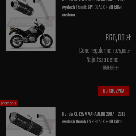
wydech Tłumik GP1 BLACK + dB killer
medium
860,00 zł
Cena regularna:
1 075,00 zł
Najniższa cena:
959,00 zł
DO KOSZYKA
promocja
Honda XL 125 V VARADERO 2007 - 2012
wydech tłumik OVR BLACK + dB killer