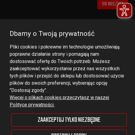
DO KOSZYKA
Dbamy o Twoją prywatność
Pliki cookies i pokrewne im technologie umożliwiają
poprawne działanie strony i pomagają nam
dostosować ofertę do Twoich potrzeb. Możesz
zaakceptować wykorzystanie przez nas wszystkich
tych plików i przejść do sklepu lub dostosować użycie
DOMINATOR GROUP Sp. z o.o.
plików do swoich preferencji, wybierając opcję
Ludowa 59, 43-514 Kaniów,
"Dostosuj zgody".
Więcej o plikach cookies przeczytasz w naszej
POLAND
Polityce prywatności.
VAT ID No.: 6521751083
ZAAKCEPTUJ TYLKO NIEZBĘDNE
dominator@dominator.pl