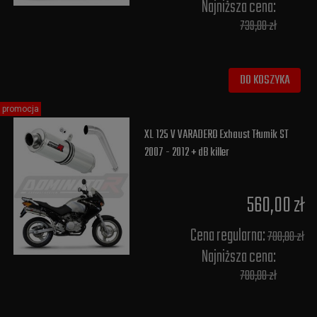
Najniższa cena:
739,00 zł
DO KOSZYKA
promocja
XL 125 V VARADERO Exhaust Tłumik ST
2007 - 2012 + dB killer
560,00 zł
Cena regularna:
700,00 zł
Najniższa cena:
700,00 zł