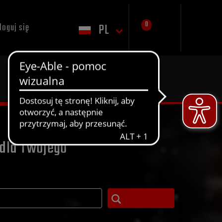
0
PL
loguj się
dla Twojego