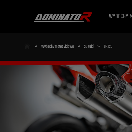
WYDECHY 
»
»
»
Wydechy motocyklowe
Suzuki
DR 125