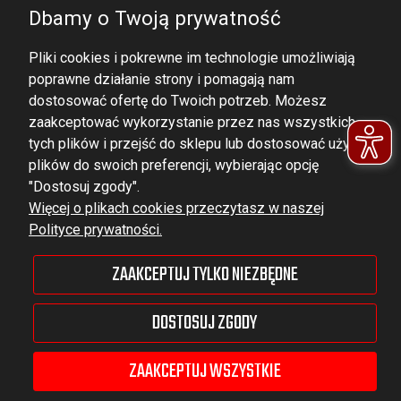
Dbamy o Twoją prywatność
Pliki cookies i pokrewne im technologie umożliwiają
poprawne działanie strony i pomagają nam
dostosować ofertę do Twoich potrzeb. Możesz
zaakceptować wykorzystanie przez nas wszystkich
tych plików i przejść do sklepu lub dostosować użycie
DOMINATOR GROUP Sp. z o.o.
plików do swoich preferencji, wybierając opcję
Ludowa 59, 43-514 Kaniów,
"Dostosuj zgody".
Więcej o plikach cookies przeczytasz w naszej
POLAND
Polityce prywatności.
VAT ID No.: 6521751083
ZAAKCEPTUJ TYLKO NIEZBĘDNE
dominator@dominator.pl
DOSTOSUJ ZGODY
ZAAKCEPTUJ WSZYSTKIE
© Copyright 2022 | Dominator Group Sp. z o. o.