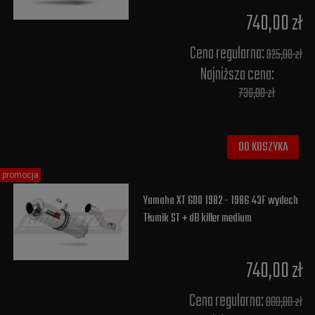
740,00 zł
Cena regularna:
925,00 zł
Najniższa cena:
736,00 zł
DO KOSZYKA
promocja
Yamaha XT 600 1982 - 1986 43F wydech
Tłumik ST + dB killer medium
740,00 zł
Cena regularna:
800,00 zł