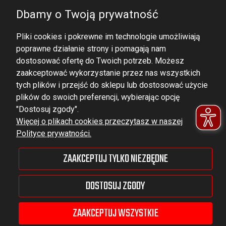
Dbamy o Twoją prywatność
Pliki cookies i pokrewne im technologie umożliwiają
poprawne działanie strony i pomagają nam
dostosować ofertę do Twoich potrzeb. Możesz
zaakceptować wykorzystanie przez nas wszystkich
tych plików i przejść do sklepu lub dostosować użycie
DOMINATOR GROUP Sp. z o.o.
plików do swoich preferencji, wybierając opcję
Ludowa 59, 43-514 Kaniów,
"Dostosuj zgody".
Więcej o plikach cookies przeczytasz w naszej
POLAND
Polityce prywatności.
VAT ID No.: 6521751083
ZAAKCEPTUJ TYLKO NIEZBĘDNE
dominator@dominator.pl
DOSTOSUJ ZGODY
ZAAKCEPTUJ WSZYSTKIE
© Copyright 2022 | Dominator Group Sp. z o. o.