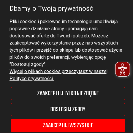
Dbamy o Twoją prywatność
Pliki cookies i pokrewne im technologie umożliwiają
poprawne działanie strony i pomagają nam
dostosować ofertę do Twoich potrzeb. Możesz
zaakceptować wykorzystanie przez nas wszystkich
tych plików i przejść do sklepu lub dostosować użycie
DOMINATOR GROUP Sp. z o.o.
plików do swoich preferencji, wybierając opcję
Ludowa 59, 43-514 Kaniów,
"Dostosuj zgody".
Więcej o plikach cookies przeczytasz w naszej
POLAND
Polityce prywatności.
VAT ID No.: 6521751083
ZAAKCEPTUJ TYLKO NIEZBĘDNE
dominator@dominator.pl
DOSTOSUJ ZGODY
ZAAKCEPTUJ WSZYSTKIE
© Copyright 2022 | Dominator Group Sp. z o. o.