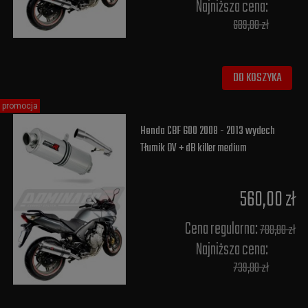
Najniższa cena:
689,00 zł
DO KOSZYKA
promocja
Honda CBF 600 2008 - 2013 wydech
Tłumik OV + dB killer medium
560,00 zł
Cena regularna:
700,00 zł
Najniższa cena:
739,00 zł