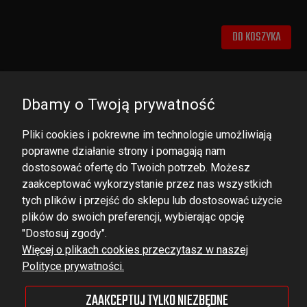
DO KOSZYKA
Dbamy o Twoją prywatność
Pliki cookies i pokrewne im technologie umożliwiają
poprawne działanie strony i pomagają nam
dostosować ofertę do Twoich potrzeb. Możesz
zaakceptować wykorzystanie przez nas wszystkich
tych plików i przejść do sklepu lub dostosować użycie
DOMINATOR GROUP Sp. z o.o.
plików do swoich preferencji, wybierając opcję
Ludowa 59, 43-514 Kaniów,
"Dostosuj zgody".
Więcej o plikach cookies przeczytasz w naszej
POLAND
Polityce prywatności.
VAT ID No.: 6521751083
ZAAKCEPTUJ TYLKO NIEZBĘDNE