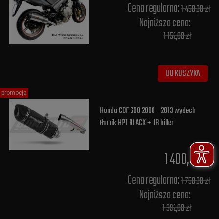
Cena regularna:
1 450,00 zł
Najniższa cena:
1 152,00 zł
DO KOSZYKA
promocja
Honda CBF 600 2008 - 2013 wydech
tłumik HP1 BLACK + dB killer
1 400,00 zł
Cena regularna:
1 750,00 zł
Najniższa cena:
1 392,00 zł