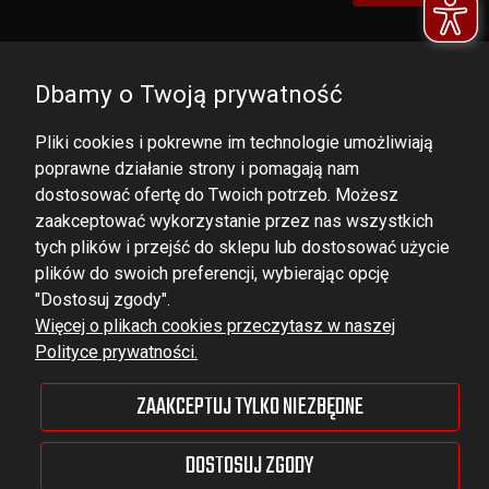
Dbamy o Twoją prywatność
Pliki cookies i pokrewne im technologie umożliwiają
poprawne działanie strony i pomagają nam
dostosować ofertę do Twoich potrzeb. Możesz
zaakceptować wykorzystanie przez nas wszystkich
tych plików i przejść do sklepu lub dostosować użycie
DOMINATOR GROUP Sp. z o.o.
plików do swoich preferencji, wybierając opcję
Ludowa 59, 43-514 Kaniów,
"Dostosuj zgody".
Więcej o plikach cookies przeczytasz w naszej
POLAND
Polityce prywatności.
VAT ID No.: 6521751083
ZAAKCEPTUJ TYLKO NIEZBĘDNE
dominator@dominator.pl
DOSTOSUJ ZGODY