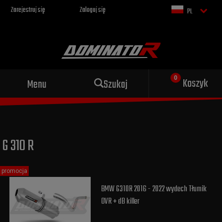
Zarejestruj się
Zaloguj się
PL
Sportowy wydech dla Twojego
Koszyk
Menu
Szukaj
motocykla
G 310 R
promocja
BMW G310R 2016 - 2022 wydech Tłumik
OVR + dB killer