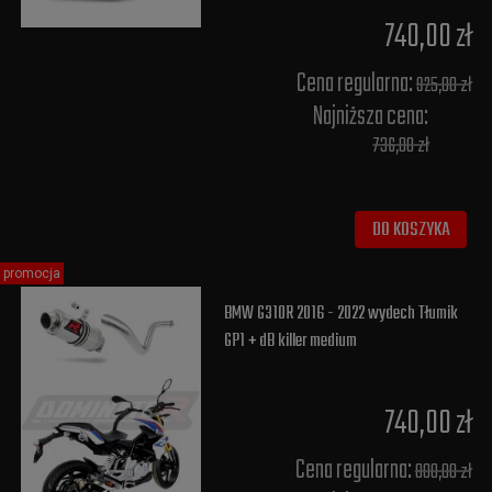
740,00 zł
Cena regularna:
925,00 zł
Najniższa cena:
736,00 zł
DO KOSZYKA
promocja
BMW G310R 2016 - 2022 wydech Tłumik
GP1 + dB killer medium
740,00 zł
Cena regularna:
800,00 zł