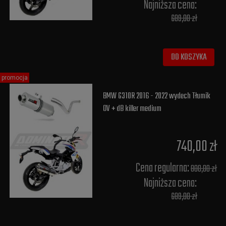
Najniższa cena:
689,00 zł
DO KOSZYKA
promocja
BMW G310R 2016 - 2022 wydech Tłumik
OV + dB killer medium
740,00 zł
Cena regularna:
800,00 zł
Najniższa cena:
689,00 zł