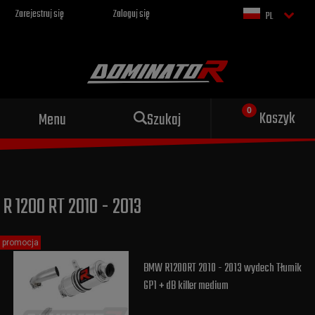
Zarejestruj się
Zaloguj się
PL
Sportowy wydech dla Twojego
Koszyk
Menu
Szukaj
motocykla
R 1200 RT 2010 - 2013
promocja
BMW R1200RT 2010 - 2013 wydech Tłumik
GP1 + dB killer medium