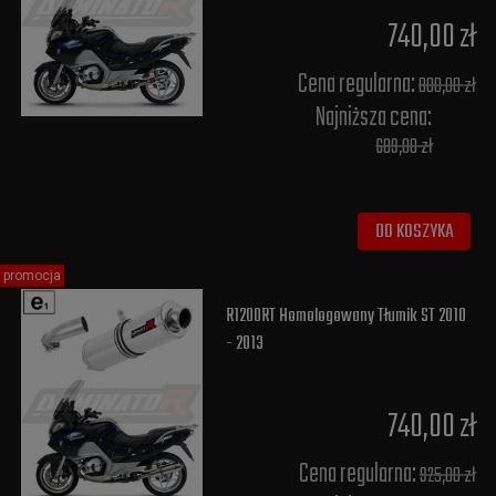
740,00 zł
Cena regularna:
800,00 zł
Najniższa cena:
689,00 zł
DO KOSZYKA
promocja
R1200RT Homologowany Tłumik ST 2010
- 2013
740,00 zł
Cena regularna:
925,00 zł