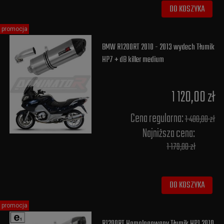
DO KOSZYKA
promocja
BMW R1200RT 2010 - 2013 wydech Tłumik
HP7 + dB killer medium
1 120,00 zł
Cena regularna:
1 400,00 zł
Najniższa cena:
1 179,00 zł
DO KOSZYKA
promocja
R1200RT Homologowany Tłumik HP1 2010