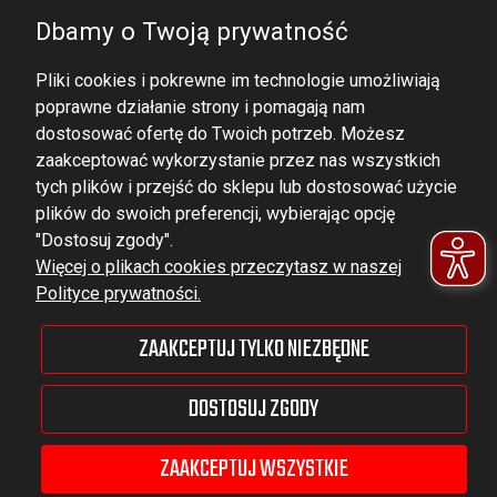
Dbamy o Twoją prywatność
Pliki cookies i pokrewne im technologie umożliwiają
poprawne działanie strony i pomagają nam
dostosować ofertę do Twoich potrzeb. Możesz
zaakceptować wykorzystanie przez nas wszystkich
tych plików i przejść do sklepu lub dostosować użycie
DOMINATOR GROUP Sp. z o.o.
plików do swoich preferencji, wybierając opcję
Ludowa 59, 43-514 Kaniów,
"Dostosuj zgody".
Więcej o plikach cookies przeczytasz w naszej
POLAND
Polityce prywatności.
VAT ID No.: 6521751083
ZAAKCEPTUJ TYLKO NIEZBĘDNE
dominator@dominator.pl
DOSTOSUJ ZGODY
ZAAKCEPTUJ WSZYSTKIE
© Copyright 2022 | Dominator Group Sp. z o. o.