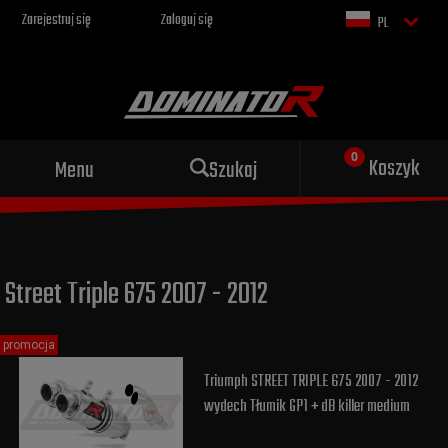
Zarejestruj się
Zaloguj się
PL
Sportowy wydech dla Twojego
Koszyk
Menu
Szukaj
motocykla
Street Triple 675 2007 - 2012
promocja
Triumph STREET TRIPLE 675 2007 - 2012
wydech Tłumik GP1 + dB killer medium