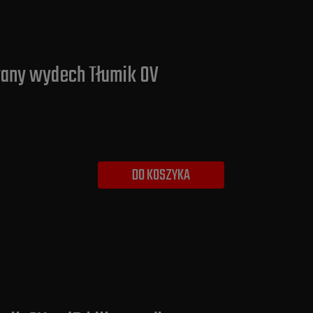
wany wydech Tłumik OV
DO KOSZYKA