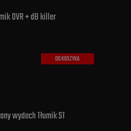
mik OVR + dB killer
DO KOSZYKA
wany wydech Tłumik ST