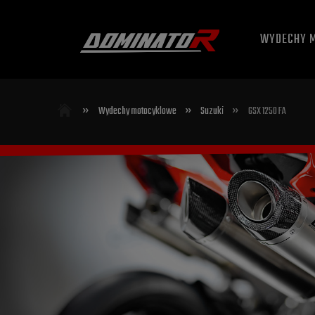
WYDECHY 
»
»
»
Wydechy motocyklowe
Suzuki
GSX 1250 FA