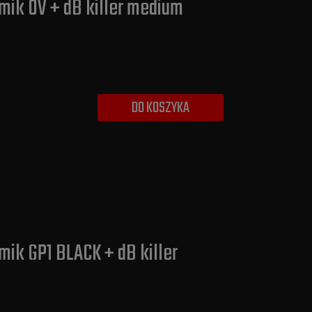
umik OV + dB killer medium
DO KOSZYKA
mik GP1 BLACK + dB killer