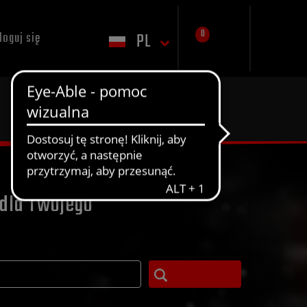
0
PL
loguj się
dla Twojego