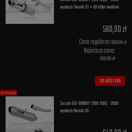
wydech Tłumik ST + dB killer medium
560,00 zł
Cena regularna:
800,00 zł
Najniższa cena:
689,00 zł
DO KOSZYKA
promocja
Suzuki GSF BANDIT 1200 1996 - 2000
wydech tłumik S6