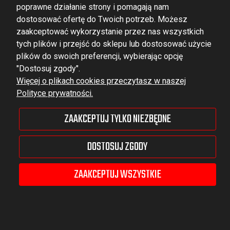
poprawne działanie strony i pomagają nam
dostosować ofertę do Twoich potrzeb. Możesz
zaakceptować wykorzystanie przez nas wszystkich
tych plików i przejść do sklepu lub dostosować użycie
DOMINATOR GROUP Sp. z o.o.
plików do swoich preferencji, wybierając opcję
Ludowa 59, 43-514 Kaniów,
"Dostosuj zgody".
Więcej o plikach cookies przeczytasz w naszej
POLAND
Polityce prywatności.
VAT ID No.: 6521751083
ZAAKCEPTUJ TYLKO NIEZBĘDNE
dominator@dominator.pl
DOSTOSUJ ZGODY
ZAAKCEPTUJ WSZYSTKIE
© Copyright 2022 | Dominator Group Sp. z o. o.
POKAŻ PEŁNĄ WERSJĘ STRONY
Sklep internetowy Shoper Premium