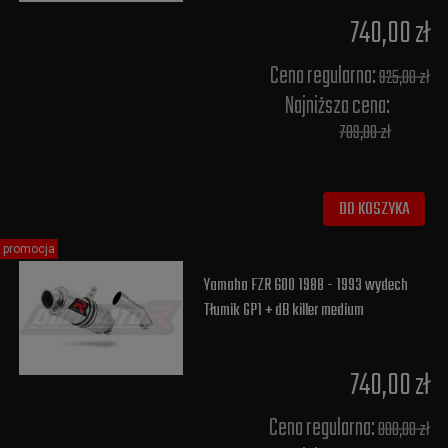
740,00 zł
Cena regularna:
925,00 zł
Najniższa cena:
789,00 zł
DO KOSZYKA
promocja
Yamaha FZR 600 1988 - 1993 wydech
Tłumik GP1 + dB killer medium
740,00 zł
Cena regularna:
800,00 zł