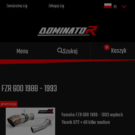
Zarejestruj się
Zaloguj się
PL
Sportowy wydech dla Twojego
Koszyk
Menu
Szukaj
motocykla
FZR 600 1988 - 1993
promocja
Yamaha FZR 600 1988 - 1993 wydech
Tłumik GP2 + dB killer medium