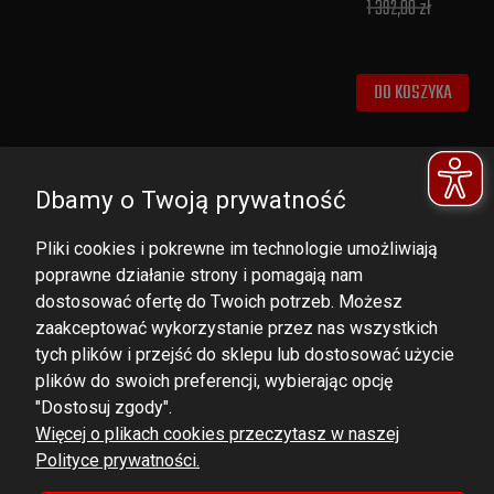
1 392,00 zł
DO KOSZYKA
Dbamy o Twoją prywatność
Pliki cookies i pokrewne im technologie umożliwiają
poprawne działanie strony i pomagają nam
dostosować ofertę do Twoich potrzeb. Możesz
zaakceptować wykorzystanie przez nas wszystkich
tych plików i przejść do sklepu lub dostosować użycie
DOMINATOR GROUP Sp. z o.o.
plików do swoich preferencji, wybierając opcję
Ludowa 59, 43-514 Kaniów,
"Dostosuj zgody".
Więcej o plikach cookies przeczytasz w naszej
POLAND
Polityce prywatności.
VAT ID No.: 6521751083