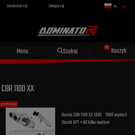
Zarejestruj się
Zaloguj się
PL
Sportowy wydech dla Twojego
Koszyk
Menu
Szukaj
motocykla
CBR 1100 XX
promocja
Honda CBR 1100 XX 1996 - 2006 wydech
Tłumik GP1 + dB killer medium