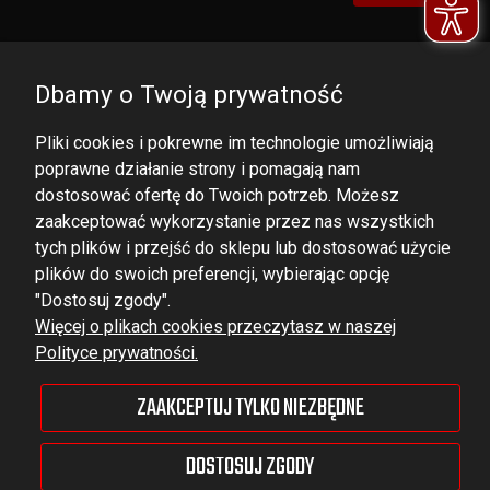
Dbamy o Twoją prywatność
Pliki cookies i pokrewne im technologie umożliwiają
poprawne działanie strony i pomagają nam
dostosować ofertę do Twoich potrzeb. Możesz
zaakceptować wykorzystanie przez nas wszystkich
tych plików i przejść do sklepu lub dostosować użycie
DOMINATOR GROUP Sp. z o.o.
plików do swoich preferencji, wybierając opcję
Ludowa 59, 43-514 Kaniów,
"Dostosuj zgody".
Więcej o plikach cookies przeczytasz w naszej
POLAND
Polityce prywatności.
VAT ID No.: 6521751083
ZAAKCEPTUJ TYLKO NIEZBĘDNE
dominator@dominator.pl
DOSTOSUJ ZGODY