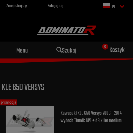
Zarejestruj się
Zaloguj się
PL
Sportowy wydech dla Twojego
Koszyk
Menu
Szukaj
motocykla
KLE 650 VERSYS
promocja
Kawasaki KLE 650 Versys 2006 - 2014
wydech Tłumik GP1 + dB killer medium