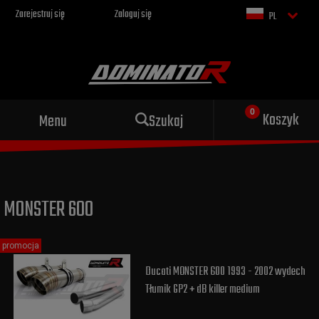
Zarejestruj się
Zaloguj się
PL
Sportowy wydech dla Twojego
Koszyk
Menu
Szukaj
motocykla
MONSTER 600
promocja
Ducati MONSTER 600 1993 - 2002 wydech
Tłumik GP2 + dB killer medium