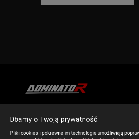
DOMINATOR GROUP Sp. z o.o.
Ludowa 59, 43-514 Kaniów, POLAND
Dbamy o Twoją prywatność
VAT ID No.: 6521751083
Pliki cookies i pokrewne im technologie umożliwiają pop