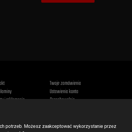
akt
Twoje zamówienia
laminy
Ustawienia konta
ty i reklamacje
Przechowalnia
tyka prywatności
woich potrzeb. Możesz zaakceptować wykorzystanie przez