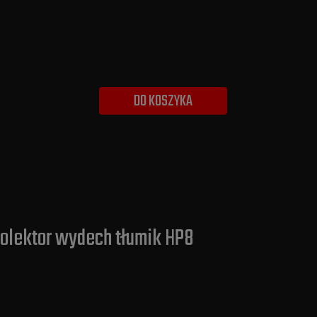
DO KOSZYKA
 Kolektor wydech tłumik HP8