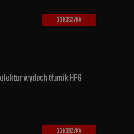
DO KOSZYKA
 Kolektor wydech tłumik HP6
DO KOSZYKA