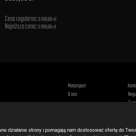
Cena regularna:
3 200,00 zł
Najniższa cena:
3 200,00 zł
Motorsport
Kont
O nas
Regu
Zwro
Poli
rawne działanie strony i pomagają nam dostosować ofertę do T