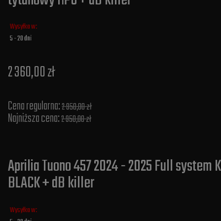
tytanowy HP6 + dB killer
Wysyłka w:
5 - 20 dni
2 360,00 zł
Cena regularna:
2 950,00 zł
Najniższa cena:
2 950,00 zł
Aprilia Tuono 457 2024 - 2025 Full system
BLACK + dB killer
Wysyłka w: