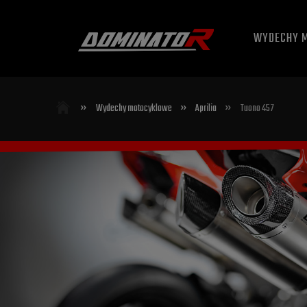
WYDECHY 
»
»
»
Wydechy motocyklowe
Aprilia
Tuono 457