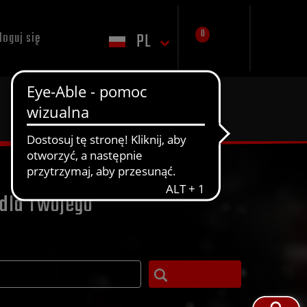
0
PL
loguj się
dla Twojego