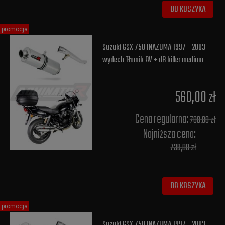
DO KOSZYKA
promocja
Suzuki GSX 750 INAZUMA 1997 - 2003
wydech Tłumik OV + dB killer medium
560,00 zł
Cena regularna:
700,00 zł
Najniższa cena:
739,00 zł
DO KOSZYKA
promocja
Suzuki GSX 750 INAZUMA 1997 - 2003