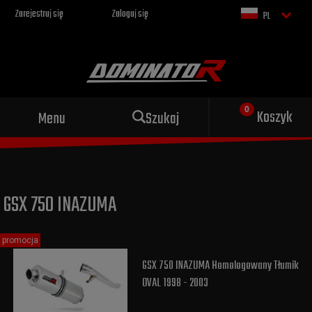
Zarejestruj się
Zaloguj się
PL
Sportowy wydech dla Twojego
Koszyk
Menu
Szukaj
motocykla
GSX 750 INAZUMA
promocja
GSX 750 INAZUMA Homologowany Tłumik
OVAL 1998 - 2003