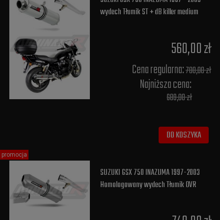
wydech Tłumik ST + dB killer medium
560,00 zł
Cena regularna:
700,00 zł
Najniższa cena:
689,00 zł
DO KOSZYKA
promocja
SUZUKI GSX 750 INAZUMA 1997-2003
Homologowany wydech Tłumik OVR