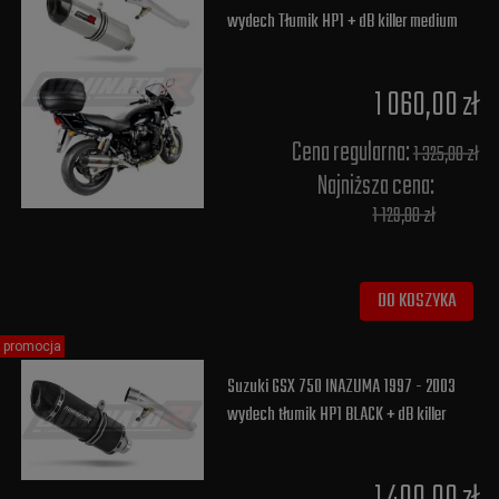
wydech Tłumik HP1 + dB killer medium
1 060,00 zł
Cena regularna:
1 325,00 zł
Najniższa cena:
1 129,00 zł
DO KOSZYKA
promocja
Suzuki GSX 750 INAZUMA 1997 - 2003
wydech tłumik HP1 BLACK + dB killer
1 400,00 zł