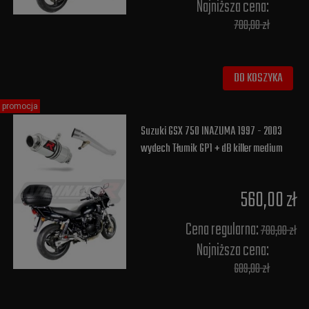
Najniższa cena:
700,00 zł
DO KOSZYKA
promocja
Suzuki GSX 750 INAZUMA 1997 - 2003
wydech Tłumik GP1 + dB killer medium
560,00 zł
Cena regularna:
700,00 zł
Najniższa cena:
689,00 zł