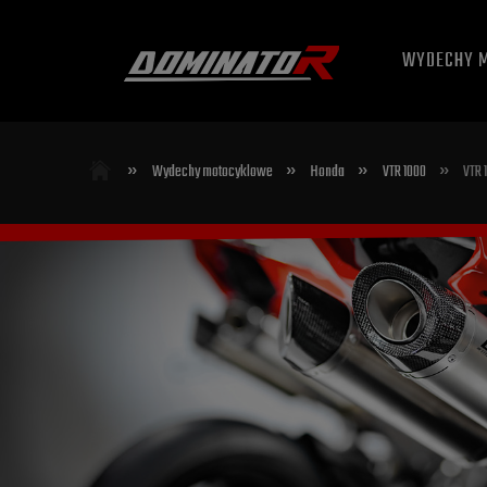
WYDECHY 
»
»
»
»
Wydechy motocyklowe
Honda
VTR 1000
VTR 