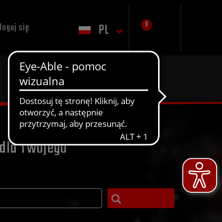
0
PL
loguj się
dla Twojego