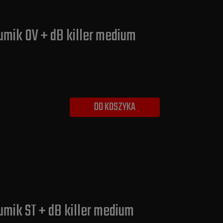
umik OV + dB killer medium
DO KOSZYKA
umik ST + dB killer medium