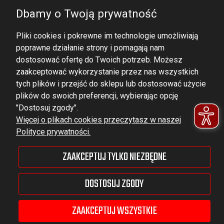
Dbamy o Twoją prywatność
Pliki cookies i pokrewne im technologie umożliwiają
poprawne działanie strony i pomagają nam
dostosować ofertę do Twoich potrzeb. Możesz
zaakceptować wykorzystanie przez nas wszystkich
tych plików i przejść do sklepu lub dostosować użycie
DOMINATOR GROUP Sp. z o.o.
plików do swoich preferencji, wybierając opcję
Ludowa 59, 43-514 Kaniów,
"Dostosuj zgody".
Więcej o plikach cookies przeczytasz w naszej
POLAND
Polityce prywatności.
VAT ID No.: 6521751083
ZAAKCEPTUJ TYLKO NIEZBĘDNE
dominator@dominator.pl
DOSTOSUJ ZGODY
ZAAKCEPTUJ WSZYSTKIE
© Copyright 2022 | Dominator Group Sp. z o. o.